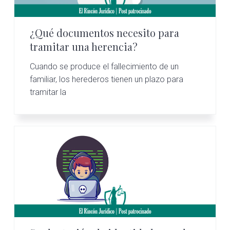
i
i
a
n
n
l
c
c
p
¿Qué documentos necesito para
tramitar una herencia?
i
i
r
p
p
i
Cuando se produce el fallecimiento de un
a
a
m
familiar, los herederos tienen un plazo para
l
l
a
tramitar la
r
i
a