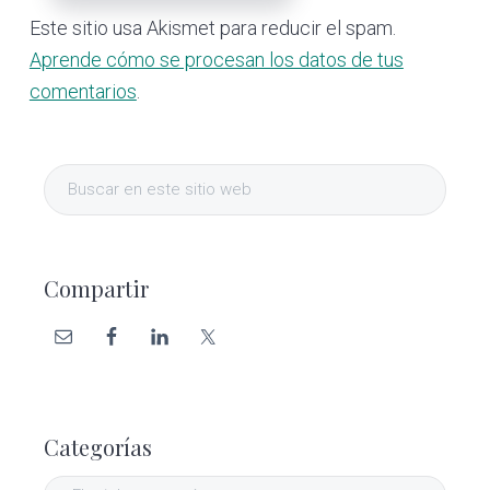
Este sitio usa Akismet para reducir el spam.
Aprende cómo se procesan los datos de tus
comentarios
.
Barra
Buscar
lateral
en
este
primaria
sitio
Compartir
web
Categorías
Categorías