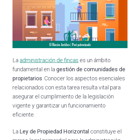
i
i
a
n
n
l
c
c
p
i
i
r
p
p
i
a
a
m
l
l
a
La
administración de fincas
es un ámbito
r
fundamental en la
gestión de comunidades de
i
propietarios
. Conocer los aspectos esenciales
a
relacionados con esta tarea resulta vital para
asegurar el cumplimiento de la legislación
vigente y garantizar un funcionamiento
eficiente.
La
Ley de Propiedad Horizontal
constituye el