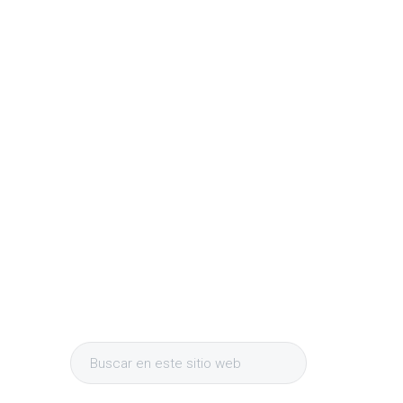
Barra
Buscar
lateral
en
este