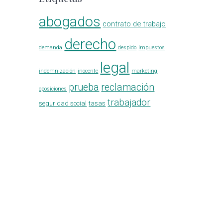
abogados
contrato de trabajo
derecho
demanda
despido
Impuestos
legal
indemnización
inocente
marketing
prueba
reclamación
oposiciones
trabajador
seguridad social
tasas