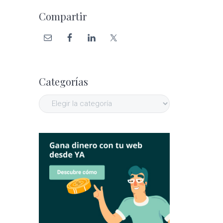
primaria
sitio
Compartir
web
Categorías
Categorías