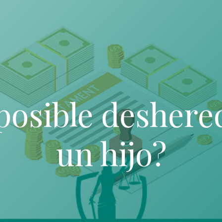
posible deshere
un hijo?