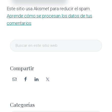
Este sitio usa Akismet para reducir el spam.
Aprende cómo se procesan los datos de tus
comentarios
.
Barra
Buscar
lateral
en
este
primaria
sitio
Compartir
web
Categorías