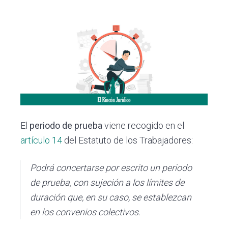
i
i
a
n
n
l
c
c
p
i
i
r
p
p
i
a
a
m
l
l
a
r
i
El
periodo de prueba
viene recogido en el
a
artículo 14
del Estatuto de los Trabajadores:
Podrá concertarse por escrito un periodo
de prueba, con sujeción a los límites de
duración que, en su caso, se establezcan
en los convenios colectivos.