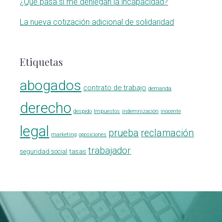
¿Qué pasa si me deniegan la incapacidad?
La nueva cotización adicional de solidaridad
Etiquetas
abogados
contrato de trabajo
demanda
derecho
despido
Impuestos
indemnización
inocente
legal
prueba
reclamación
marketing
oposiciones
trabajador
seguridad social
tasas