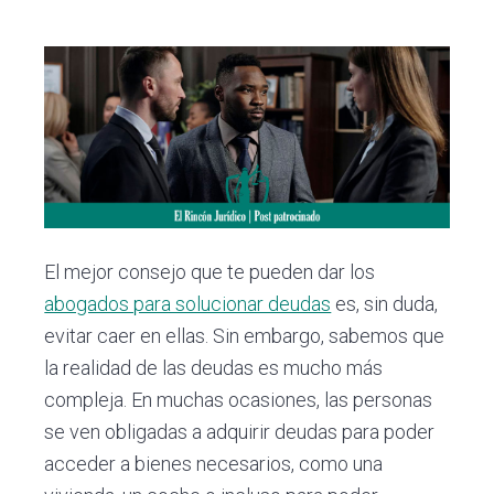
i
i
a
n
n
l
c
c
p
i
i
r
p
p
i
a
a
m
l
l
a
r
i
El mejor consejo que te pueden dar los
a
abogados para solucionar deudas
es, sin duda,
evitar caer en ellas. Sin embargo, sabemos que
la realidad de las deudas es mucho más
compleja. En muchas ocasiones, las personas
se ven obligadas a adquirir deudas para poder
acceder a bienes necesarios, como una